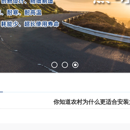
你知道农村为什么更适合安装