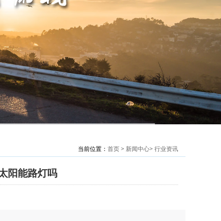
当前位置：
首页
>
新闻中心
>
行业资讯
太阳能路灯吗