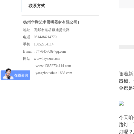
联系方式
扬州华腾艺术照明器材有限公司1
地址：高邮市送桥镇通扬北路
电话：0514-84214779
手机：13852734114
E-mail：747645709@qq.com
网站：www.htyszm.com
www.13852734114.com
yangzhouxihua.1688.com
随着新
器械、
金都是
今天咱
路灯，
灯呢？