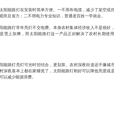
太阳能路灯在安装时简单方便。一不用布电缆，减少了架空或
观而且省力；二不用电力专业知识，普通老百姓一学就会。
阳能路灯常年亮灯不交电费。本身农村集体经济收入不是很好
是雪上加爽，而太阳能路灯这一产品正好解决了农村长期使
阳能路灯亮灯可光时控结合，更划算。农村深夜街道还不像城
村深夜基本上都在家睡觉了，太阳能路灯刚好可以降低亮度或
可以减少能源浪费。