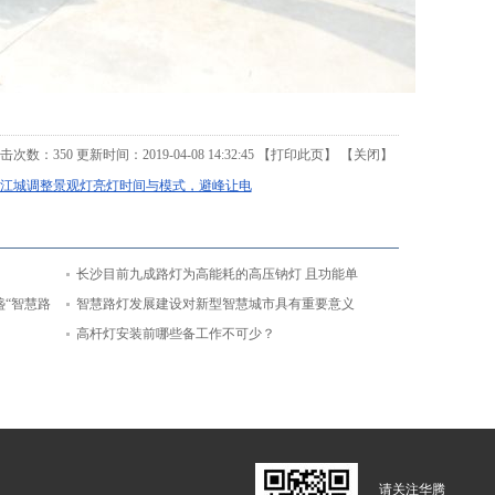
击次数：
350
更新时间：2019-04-08 14:32:45 【
打印此页
】 【
关闭
】
江城调整景观灯亮灯时间与模式，避峰让电
长沙目前九成路灯为高能耗的高压钠灯 且功能单
盏“智慧路
一致城市“多杆林立”
智慧路灯发展建设对新型智慧城市具有重要意义
高杆灯安装前哪些备工作不可少？
请关注华腾