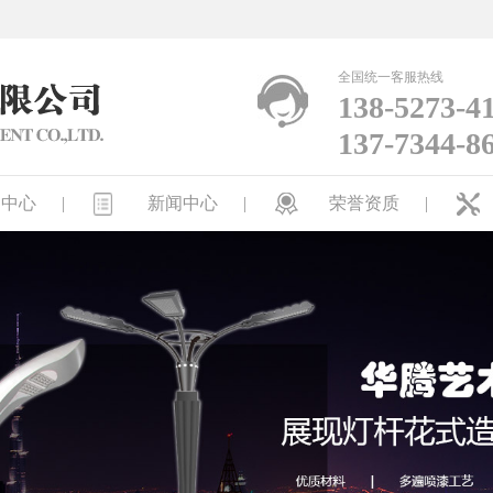
全国统一客服热线
138-5273-4
137-7344-8
心
新闻中心
荣誉资质
品中心
|
新闻中心
|
|
荣誉资质
|
|