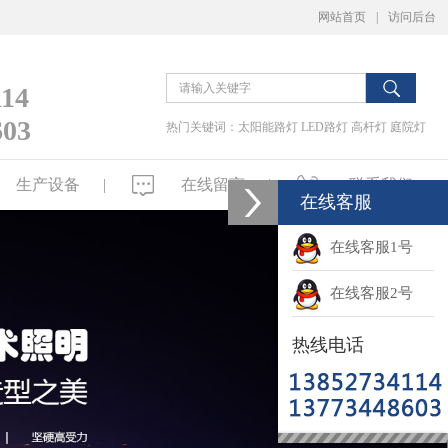
网站首页
|
访问后台
114
603
热门关键词：
太阳能路灯
LED路灯
高杆灯
庭院灯
生产设备
在线留言
联系我们
生产设备
|
|
在线留言
|
|
联系我们
在线客服
在线客服1号
在线客服2号
热线电话