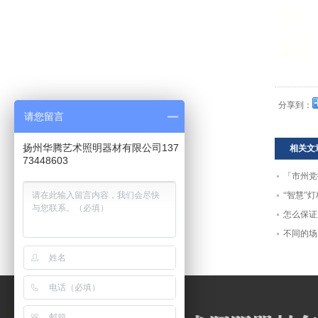
分享到：
请您留言
扬州华腾艺术照明器材有限公司137
相关文
73448603
「市州党
阳能路灯
“智慧”
怎么保证
不同的场