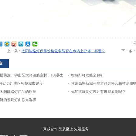
点
上一条：
太阳能路灯仅靠价格竞争能否在市场上分得一杯羹？
下一条：
章
报关注」钟山区大湾镇腊寨村：160盏太
智慧灯杆功能全解析
点亮幸福生活
灯杆助力起步区智慧城市建设
苏州高铁新城开展道路共杆合箱整治 89
太阳能路灯产品的质量
灯”上岗
你知道庭院灯设计有哪些原则呢？
所的景观灯由你来选择
真诚合作 品质至上 先进服务